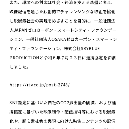
また、環境への対応は社会・経済を支える基盤と考え、
映像配信を通じた独創的でチャレンジングな取組を協働
し脱炭素社会の実現をめざすことを目的に、一般社団法
人
JAPAN
ゼロカーボン・スマートシティ・ファウンデー
ション、一般社団法人
OSAKA
ゼロカーボン・スマートシ
ティ・ファウンデーション、株式会社
SKYBLUE
PRODUCTION
と令和６年７月２３日に連携協定を締結
しました。
https://rtv.co.jp/post-2748/
SBT
認定に基づいた自社の
CO2
排出量の削減、および連
携協定に基づいた映像制作・配信技術等における脱炭素
化や、脱炭素社会の実現に向けた映像コンテンツの配信