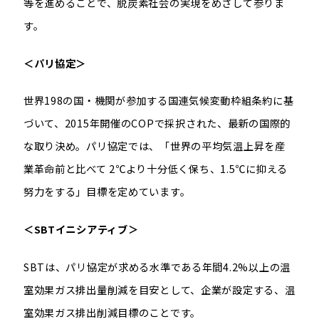
等を進めることで、脱炭素社会の実現をめざして参りま
す。
＜パリ協定＞
世界
198
の国・機関が参加する国連気候変動枠組条約に基
づいて、
2015
年開催の
COP
で採択された、最新の国際的
な取り決め。パリ協定では、「世界の平均気温上昇を産
業革命前と比べて
2℃
より十分低く保ち、
1.5℃
に抑える
努力をする」目標を定めています。
＜SBT
イニシアティブ＞
SBT
は、パリ協定が求める水準である年間
4.2%
以上の温
室効果ガス排出量削減を目安として、企業が設定する、温
室効果ガス排出削減目標のことです。