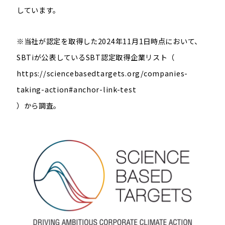
しています。
※
当社が認定を取得した
2024
年
11
月
1
日時点において、
SBTi
が公表している
SBT
認定取得企業リスト
（
https://sciencebasedtargets.org/companies-
taking-action#anchor-link-test
）から調査。