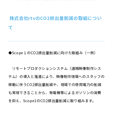
株式会社
rtv
の
CO2
排出量削減の取組につい
て
◆
Scope
１の
CO2
排出量削減に向けた取組み（一例）
リモートプロダクションシステム（遠隔映像制作シス
テム）の導入と推進により、映像制作現場へのスタッフの
移動に伴う
CO2
排出量削減や、現場での使用電力の削減
も実現できることから、発電機等によるガソリンの消費
を抑え、
Scope1
の
CO2
排出量削減に取り組みます。