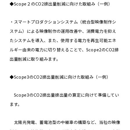
◆
Scope
２の
CO2
排出量削減に向けた取組み（一例）
・スマートプロダクションシステム（統合型映像制作シ
ステム）による映像制作の運用改善や、消費電力を抑え
たシステムを導入、また、使用する電力を再生可能エネ
ルギー由来の電力に切り替えることで、
Scope2
の
CO2
排
出量削減に取り組みます。
◆
Scope3
の
CO2
排出量削減に向けた取組み（一例）
Scope3
の
CO2
排出量排出量の算定に向けて準備してい
ます。
太陽光発電、蓄電池型の中継車の構築など、当社の映像