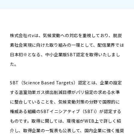
株式会社
rtv
は、気候変動への対応を重視しており、脱炭
素社会実現に向けた取り組みの一環として、配信業界では
日本初
※
となる、中小企業版
SBT
認定を取得いたしまし
た。
SBT
（
Science Based Targets
）認定とは、企業の設定
する温室効果ガス排出削減目標がパリ協定の求める水準
に整合していることを、気候変動対策の分野で国際的に
権威ある組織の
SBT
イニシアティブ（
SBTi
）が認定する
ものです。取得に関しては、環境省が
WEB
上で詳しく紹
介し、取得企業の一覧表も公表して、国内企業に強く推奨